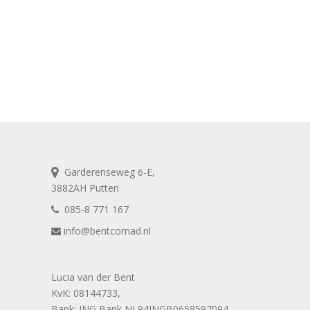
Garderenseweg 6-E,
3882AH Putten
085-8 771 167
info@bentcomad.nl
Lucia van der Bent
KvK: 08144733,
Bank: ING Bank NL94INGB0658597094