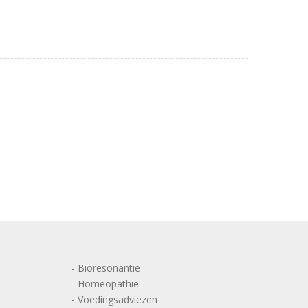
- Bioresonantie
- Homeopathie
- Voedingsadviezen