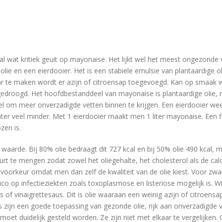
 al wat kritiek geuit op mayonaise. Het lijkt wel het meest ongezonde
olie en een eierdooier. Het is een stabiele emulsie van plantaardige o
aar te maken wordt er azijn of citroensap toegevoegd. Kan op smaak
gedroogd. Het hoofdbestanddeel van mayonaise is plantaardige olie, r
 om meer onverzadigde vetten binnen te krijgen. Een eierdooier weeg
chter veel minder. Met 1 eierdooier maakt men 1 liter mayonaise. Een
zen is.
aarde. Bij 80% olie bedraagt dit 727 kcal en bij 50% olie 490 kcal, m
t te mengen zodat zowel het oliegehalte, het cholesterol als de ca
voorkeur omdat men dan zelf de kwaliteit van de olie kiest. Voor 
co op infectieziekten zoals toxoplasmose en listeriose mogelijk is. 
 of vinaigrettesaus. Dit is olie waaraan een weinig azijn of citroe
s zijn een goede toepassing van gezonde olie, rijk aan onverzadigde 
moet duidelijk gesteld worden. Ze zijn niet met elkaar te vergelijken