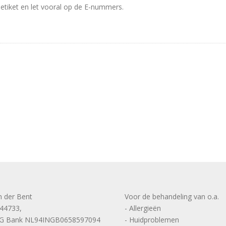
t etiket en let vooral op de E-nummers.
n der Bent
Voor de behandeling van o.a.
144733,
- Allergieën
NG Bank NL94INGB0658597094
- Huidproblemen