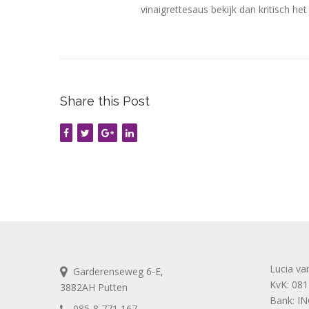
vinaigrettesaus bekijk dan kritisch he
Share this Post
Lucia va
Garderenseweg 6-E,
KvK: 08
3882AH Putten
Bank: I
085-8 771 167