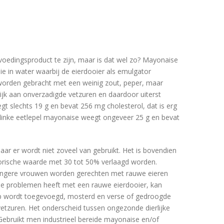
 voedingsproduct te zijn, maar is dat wel zo? Mayonaise
lie in water waarbij de eierdooier als emulgator
 worden gebracht met een weinig zout, peper, maar
ijk aan onverzadigde vetzuren en daardoor uiterst
t slechts 19 g en bevat 256 mg cholesterol, dat is erg
 flinke eetlepel mayonaise weegt ongeveer 25 g en bevat
aar er wordt niet zoveel van gebruikt. Het is bovendien
lorische waarde met 30 tot 50% verlaagd worden.
zwangere vrouwen worden gerechten met rauwe eieren
Wie problemen heeft met een rauwe eierdooier, kan
nsap wordt toegevoegd, mosterd en verse of gedroogde
vetzuren. Het onderscheid tussen ongezonde dierlijke
. Gebruikt men industrieel bereide mayonaise en/of