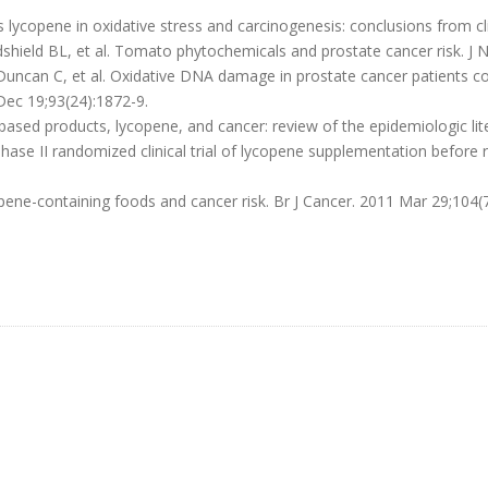
ycopene in oxidative stress and carcinogenesis: conclusions from clini
hield BL, et al. Tomato phytochemicals and prostate cancer risk. J 
Duncan C, et al. Oxidative DNA damage in prostate cancer patients
 Dec 19;93(24):1872-9.
ed products, lycopene, and cancer: review of the epidemiologic liter
Phase II randomized clinical trial of lycopene supplementation befor
pene-containing foods and cancer risk. Br J Cancer. 2011 Mar 29;104(7