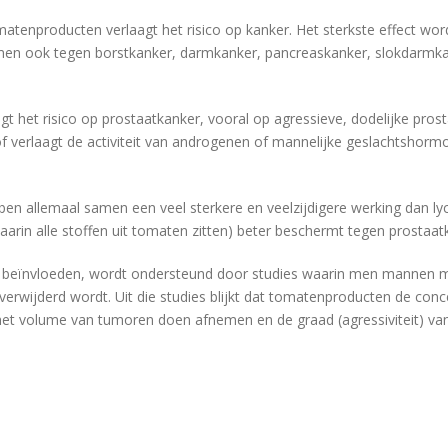
enproducten verlaagt het risico op kanker. Het sterkste effect word
n ook tegen borstkanker, darmkanker, pancreaskanker, slokdarmka
t het risico op prostaatkanker, vooral op agressieve, dodelijke pros
 verlaagt de activiteit van androgenen of mannelijke geslachtshormo
en allemaal samen een veel sterkere en veelzijdigere werking dan lyc
rin alle stoffen uit tomaten zitten) beter beschermt tegen prostaat
t beïnvloeden, wordt ondersteund door studies waarin men mannen 
erwijderd wordt. Uit die studies blijkt dat tomatenproducten de con
t volume van tumoren doen afnemen en de graad (agressiviteit) van 