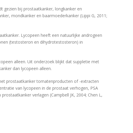
t gezien bij prostaatkanker, longkanker en
nker, mondkanker en baarmoederkanker (Lippi G, 2011;
taatkanker. Lycopeen heeft een natuurlijke androgeen
nen (testosteron en dihydrotestosteron) in
opeen alleen. Uit onderzoek blijkt dat suppletie met
kanker dan lycopeen alleen.
met prostaatkanker tomatenproducten of -extracten
centratie van lycopeen in de prostaat verhogen, PSA
prostaatkanker verlagen (Campbell JK, 2004; Chen L,