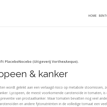
HOME
BENT
hrift PlaceboNocebo (Uitgeverij VorthexAequo).
opeen & kanker
n wordt gelinkt aan een verlaagd risico op metabole stoornissen, z
 kanker. Lycopeen, de meest voorkomende carotenoïde in tomaten, is 
de preventie van prostaatkanker. Maar tomaten bevatten nog veel ande
rotenoïden en andere fytonutriënten in de volledige tomaat een veelz