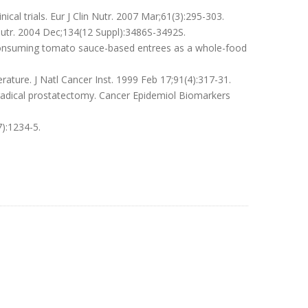
cal trials. Eur J Clin Nutr. 2007 Mar;61(3):295-303.
Nutr. 2004 Dec;134(12 Suppl):3486S-3492S.
 consuming tomato sauce-based entrees as a whole-food
ature. J Natl Cancer Inst. 1999 Feb 17;91(4):317-31.
e radical prostatectomy. Cancer Epidemiol Biomarkers
):1234-5.