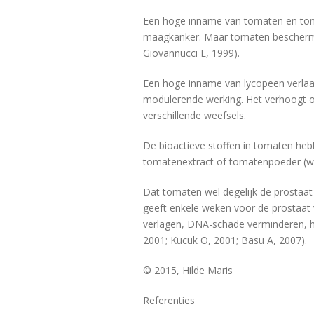
Een hoge inname van tomaten en tomat
maagkanker. Maar tomaten bescherme
Giovannucci E, 1999).
Een hoge inname van lycopeen verlaag
modulerende werking. Het verhoogt of
verschillende weefsels.
De bioactieve stoffen in tomaten hebb
tomatenextract of tomatenpoeder (waa
Dat tomaten wel degelijk de prostaa
geeft enkele weken voor de prostaat v
verlagen, DNA-schade verminderen, he
2001; Kucuk O, 2001; Basu A, 2007).
© 2015, Hilde Maris
Referenties