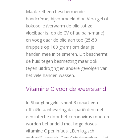
Maak zelf een beschermende
handcrème, bijvoorbeeld Aloe Vera gel of
kokosolie (verwarm de olie tot ze
vloeibaar is, op de CV of au bain-marie)
en voeg daar de olie aan toe (25-50
druppels op 100 gram) om daar je
handen mee in te smeren. Dit beschermt
de huid tegen besmetting maar ook
tegen uitdroging en andere gevolgen van
het vele handen wassen.
Vitamine C voor de weerstand
In Shanghai geldt vanaf 3 maart een
officiële aanbeveling dat patiënten met
een infectie door het coronavirus moeten
worden behandeld met hoge doses
vitamine C per infuus. „Een logisch
verhaal”, zegt dr. Gert Schuitemaker. „Het