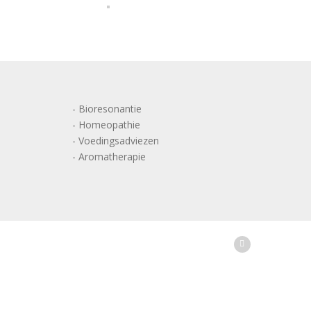
- Bioresonantie
- Homeopathie
- Voedingsadviezen
- Aromatherapie