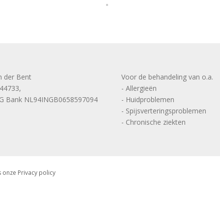
n der Bent
Voor de behandeling van o.a.
144733,
- Allergieën
NG Bank NL94INGB0658597094
- Huidproblemen
- Spijsverteringsproblemen
- Chronische ziekten
onze Privacy policy