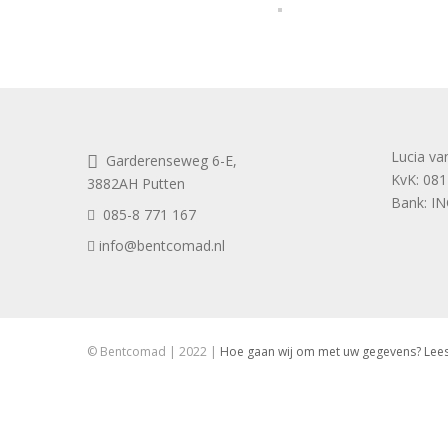
Lucia va
Garderenseweg 6-E,
KvK: 08
3882AH Putten
Bank: I
085-8 771 167
info@bentcomad.nl
© Bentcomad | 2022 |
Hoe gaan wij om met uw gegevens? Lees 