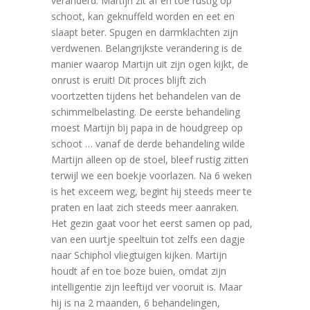
veranderd. Martijn zit af en toe rustig op
schoot, kan geknuffeld worden en eet en
slaapt beter. Spugen en darmklachten zijn
verdwenen. Belangrijkste verandering is de
manier waarop Martijn uit zijn ogen kijkt, de
onrust is eruit! Dit proces blijft zich
voortzetten tijdens het behandelen van de
schimmelbelasting. De eerste behandeling
moest Martijn bij papa in de houdgreep op
schoot … vanaf de derde behandeling wilde
Martijn alleen op de stoel, bleef rustig zitten
terwijl we een boekje voorlazen. Na 6 weken
is het exceem weg, begint hij steeds meer te
praten en laat zich steeds meer aanraken.
Het gezin gaat voor het eerst samen op pad,
van een uurtje speeltuin tot zelfs een dagje
naar Schiphol vliegtuigen kijken. Martijn
houdt af en toe boze buien, omdat zijn
intelligentie zijn leeftijd ver vooruit is. Maar
hij is na 2 maanden, 6 behandelingen,