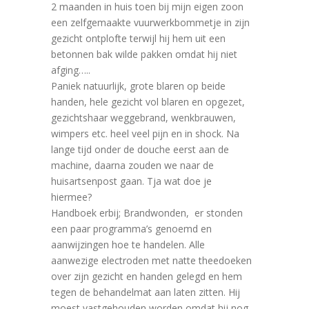
2 maanden in huis toen bij mijn eigen zoon
een zelfgemaakte vuurwerkbommetje in zijn
gezicht ontplofte terwijl hij hem uit een
betonnen bak wilde pakken omdat hij niet
afging…..
Paniek natuurlijk, grote blaren op beide
handen, hele gezicht vol blaren en opgezet,
gezichtshaar weggebrand, wenkbrauwen,
wimpers etc. heel veel pijn en in shock. Na
lange tijd onder de douche eerst aan de
machine, daarna zouden we naar de
huisartsenpost gaan. Tja wat doe je
hiermee?
Handboek erbij; Brandwonden, er stonden
een paar programma’s genoemd en
aanwijzingen hoe te handelen. Alle
aanwezige electroden met natte theedoeken
over zijn gezicht en handen gelegd en hem
tegen de behandelmat aan laten zitten. Hij
moest vastgehouden worden omdat hij nog