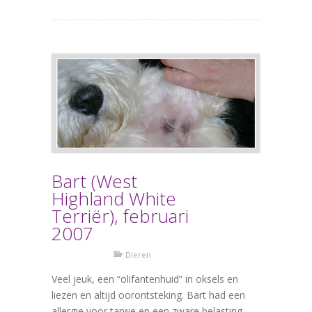
Bart (West
Highland White
Terriër), februari
2007
Dieren
Veel jeuk, een “olifantenhuid” in oksels en
liezen en altijd oorontsteking. Bart had een
allergie voor tarwe en een zware belasting